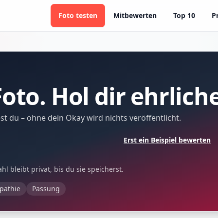
Foto testen
Mitbewerten
Top 10
P
Gleich geschafft – kurz registrieren
✕
Foto. Hol dir ehrlic
Weiter mit Google
Weiter mit Facebook
t du – ohne dein Okay wird nichts veröffentlicht.
Erst ein Beispiel bewerten
Benutzername
optional
l bleibt privat, bis du sie speicherst.
Für den schnellen Upload kannst du das Feld leer lassen. Du kannst den
pathie
Passung
Namen später ändern.
E-Mail