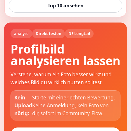
Top 10 ansehen
analyse
Direkt testen
DE Longtail
Profilbild
analysieren lassen
Verstehe, warum ein Foto besser wirkt und
welches Bild du wirklich nutzen solltest.
Kein
Starte mit einer echten Bewertung.
Upload
Keine Anmeldung, kein Foto von
nötig:
dir, sofort im Community-Flow.