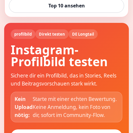
Top 10 ansehen
profilbild
Direkt testen
DE Longtail
Instagram-
Profilbild testen
Sichere dir ein Profilbild, das in Stories, Reels
und Beitragsvorschauen stark wirkt.
Kein
Starte mit einer echten Bewertung.
Upload
Keine Anmeldung, kein Foto von
nötig:
dir, sofort im Community-Flow.