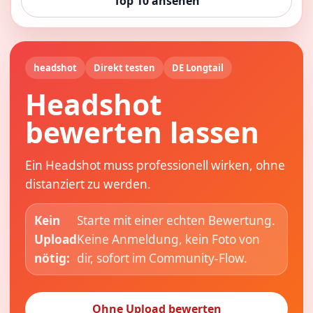
Top 10 ansehen
headshot
Direkt testen
DE Longtail
Headshot
bewerten lassen
Ein Headshot muss professionell wirken, ohne
distanziert zu werden.
Kein
Starte mit einer echten Bewertung.
Upload
Keine Anmeldung, kein Foto von
nötig:
dir, sofort im Community-Flow.
Ohne Upload bewerten