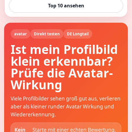
Top 10 ansehen
avatar
Direkt testen
DE Longtail
Ist mein Profilbild
klein erkennbar?
Prüfe die Avatar-
Wirkung
Viele Profilbilder sehen groß gut aus, verlieren
aber als kleiner runder Avatar Wirkung und
Wiedererkennung.
Kein
Starte mit einer echten Bewertung.