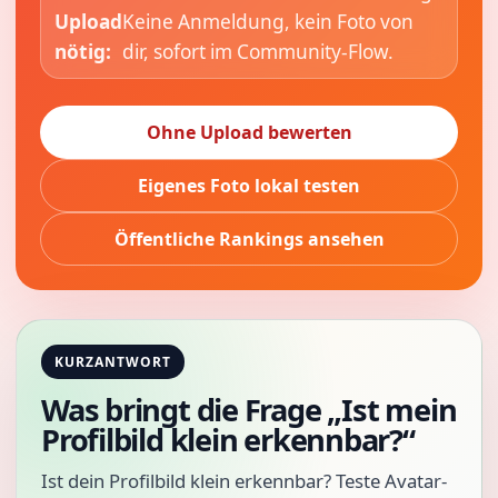
Upload
Keine Anmeldung, kein Foto von
nötig:
dir, sofort im Community-Flow.
Ohne Upload bewerten
Eigenes Foto lokal testen
Öffentliche Rankings ansehen
KURZANTWORT
Was bringt die Frage „Ist mein
Profilbild klein erkennbar?“
Ist dein Profilbild klein erkennbar? Teste Avatar-