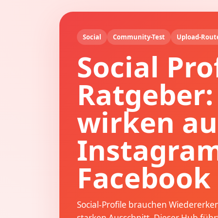
Social
Community-Test
Upload-Rout
Social Prof
Ratgeber:
wirken au
Instagram
Facebook 
Social-Profile brauchen Wiedererk
starken Ausschnitt. Dieser Hub füh