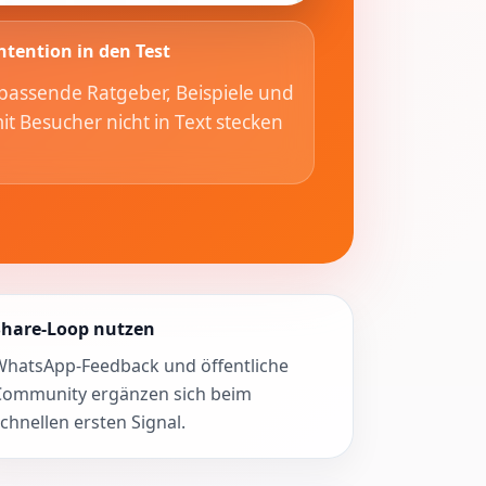
ntention in den Test
passende Ratgeber, Beispiele und
t Besucher nicht in Text stecken
Share-Loop nutzen
WhatsApp-Feedback und öffentliche
Community ergänzen sich beim
chnellen ersten Signal.