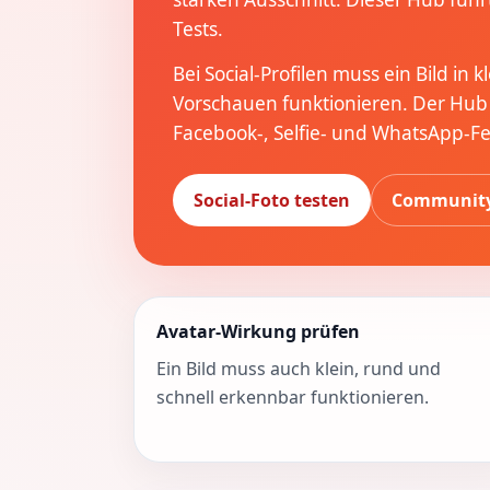
Tests.
Bei Social-Profilen muss ein Bild in
Vorschauen funktionieren. Der Hub
Facebook-, Selfie- und WhatsApp-F
Social-Foto testen
Community
Avatar-Wirkung prüfen
Ein Bild muss auch klein, rund und
schnell erkennbar funktionieren.