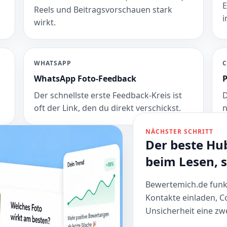
E
Reels und Beitragsvorschauen stark
i
wirkt.
WHATSAPP
C
WhatsApp Foto-Feedback
P
Der schnellste erste Feedback-Kreis ist
D
oft der Link, den du direkt verschickst.
n
NÄCHSTER SCHRITT
Der beste Hu
beim Lesen, 
Bewertemich.de funkti
Kontakte einladen,
Unsicherheit eine zwe