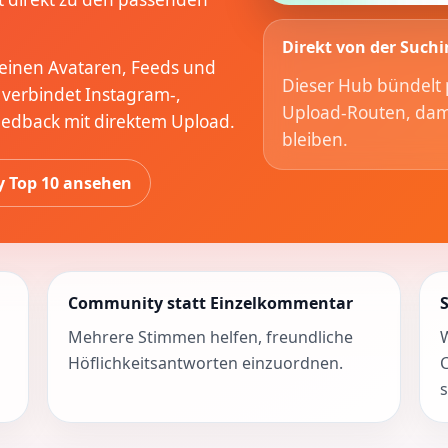
Direkt von der Suchi
 kleinen Avataren, Feeds und
Dieser Hub bündelt 
 verbindet Instagram-,
Upload-Routen, dami
eedback mit direktem Upload.
bleiben.
 Top 10 ansehen
Community statt Einzelkommentar
Mehrere Stimmen helfen, freundliche
Höflichkeitsantworten einzuordnen.
s