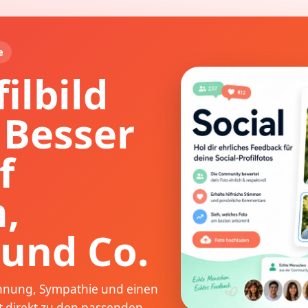
e
ilbild
 Besser
f
,
und Co.
ennung, Sympathie und einen
rt direkt zu den passenden