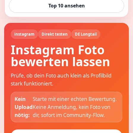
Top 10 ansehen
instagram
Direkt testen
DE Longtail
Instagram Foto
bewerten lassen
Prüfe, ob dein Foto auch klein als Profilbild
stark funktioniert.
Kein
Starte mit einer echten Bewertung.
Upload
Keine Anmeldung, kein Foto von
nötig:
dir, sofort im Community-Flow.