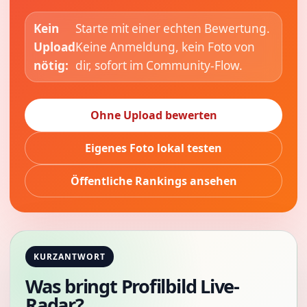
Kein
Starte mit einer echten Bewertung.
Upload
Keine Anmeldung, kein Foto von
nötig:
dir, sofort im Community-Flow.
Ohne Upload bewerten
Eigenes Foto lokal testen
Öffentliche Rankings ansehen
KURZANTWORT
Was bringt Profilbild Live-
Radar?