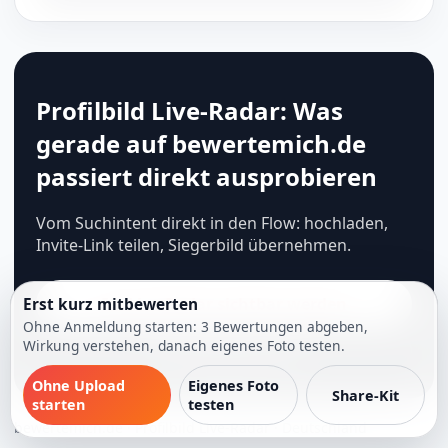
Profilbild Live-Radar: Was
gerade auf bewertemich.de
passiert direkt ausprobieren
Vom Suchintent direkt in den Flow: hochladen,
Invite-Link teilen, Siegerbild übernehmen.
Im Live-Radar sichtbar werden
Erst kurz mitbewerten
Ohne Anmeldung starten: 3 Bewertungen abgeben,
Wirkung verstehen, danach eigenes Foto testen.
Zum Ratgeber-Hub
Ohne Upload
Eigenes Foto
Share-Kit
starten
testen
bewertemich.de · Profilbild Live-Radar · Deutschland