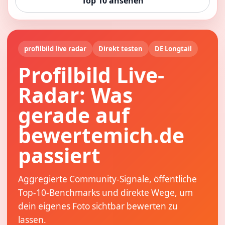
Top 10 ansehen
profilbild live radar
Direkt testen
DE Longtail
Profilbild Live-
Radar: Was
gerade auf
bewertemich.de
passiert
Aggregierte Community-Signale, öffentliche
Top-10-Benchmarks und direkte Wege, um
dein eigenes Foto sichtbar bewerten zu
lassen.