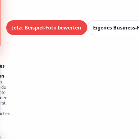
Jetzt Beispiel-Foto bewerten
Eigenes Business-F
es
en
h
t du
oto
aden
rst
0
ichen.