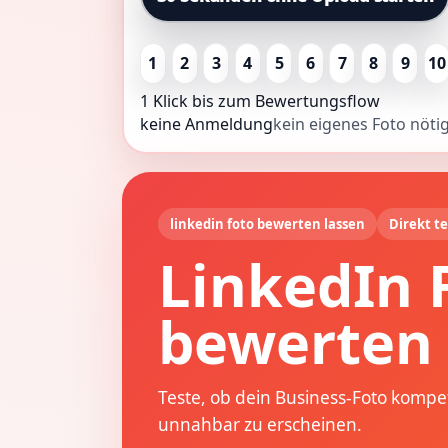
1
2
3
4
5
6
7
8
9
10
1 Klick bis zum Bewertungsflow
keine Anmeldung
kein eigenes Foto nöti
linkedin foto bewerten lassen
Direkt t
LinkedIn 
bewerten 
Teste, ob dein Business-Foto kompet
unnahbar zu erscheinen.