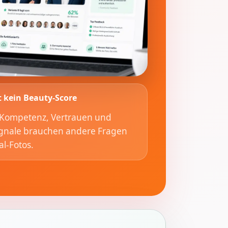
t kein Beauty-Score
n Kompetenz, Vertrauen und
ignale brauchen andere Fragen
al-Fotos.