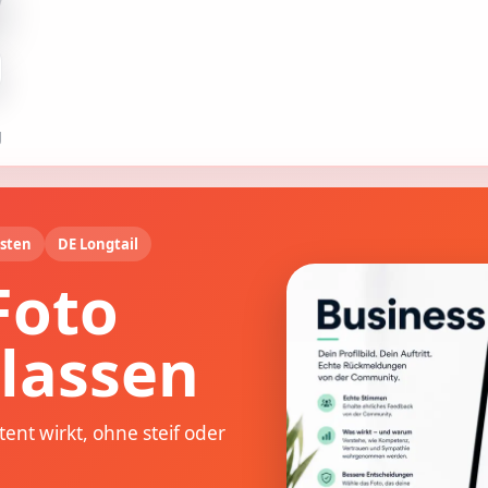
g
esten
DE Longtail
Foto
lassen
ent wirkt, ohne steif oder