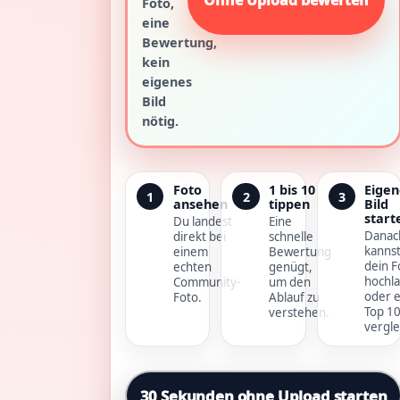
Foto,
eine
Bewertung,
kein
eigenes
Bild
nötig.
Foto
1 bis 10
Eigen
1
2
3
ansehen
tippen
Bild
start
Du landest
Eine
Danac
direkt bei
schnelle
kanns
einem
Bewertung
dein F
echten
genügt,
hochl
Community-
um den
oder e
Foto.
Ablauf zu
Top 1
verstehen.
vergle
30 Sekunden ohne Upload starten