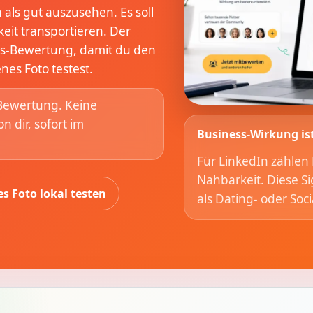
 als gut auszusehen. Es soll
it transportieren. Der
ess-Bewertung, damit du den
nes Foto testest.
 Bewertung. Keine
 dir, sofort im
Business-Wirkung is
Für LinkedIn zähle
Nahbarkeit. Diese S
s Foto lokal testen
als Dating- oder Soci