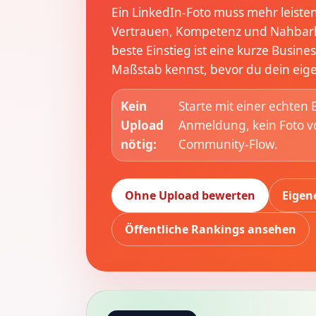
Ein LinkedIn-Foto muss mehr leisten
Vertrauen, Kompetenz und Nahbarke
beste Einstieg ist eine kurze Busin
Maßstab kennst, bevor du dein eige
Kein
Starte mit einer echten
Upload
Anmeldung, kein Foto von
nötig:
Community-Flow.
Ohne Upload bewerten
Eigene
Öffentliche Rankings ansehen