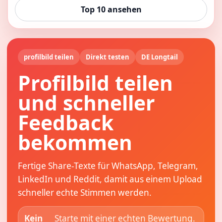
Top 10 ansehen
profilbild teilen
Direkt testen
DE Longtail
Profilbild teilen
und schneller
Feedback
bekommen
Fertige Share-Texte für WhatsApp, Telegram,
LinkedIn und Reddit, damit aus einem Upload
schneller echte Stimmen werden.
Kein
Starte mit einer echten Bewertung.