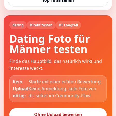
Top 10 ansehen
dating
Direkt testen
DE Longtail
Dating Foto für
Männer testen
Finde das Hauptbild, das natürlich wirkt und
Interesse weckt.
Kein
Starte mit einer echten Bewertung.
Upload
Keine Anmeldung, kein Foto von
nötig:
dir, sofort im Community-Flow.
Ohne Upload bewerten