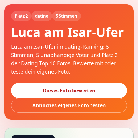
Platz 2
dating
5 Stimmen
Luca am Isar-Ufer
Luca am Isar-Ufer im dating-Ranking: 5
Stimmen, 5 unabhängige Voter und Platz 2
der Dating Top 10 Fotos. Bewerte mit oder
teste dein eigenes Foto.
Dieses Foto bewerten
Ähnliches eigenes Foto testen