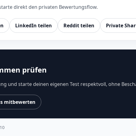
starte direkt den privaten Bewertungsflow.
en
LinkedIn teilen
Reddit teilen
Private Shar
immen prüfen
ng und starte deinen eigenen Test respektvoll, ohne Besc
tos mitbewerten
 10